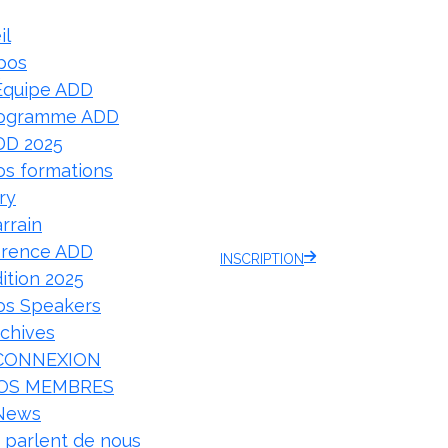
il
pos
Équipe ADD
rogramme ADD
DD 2025
s formations
ry
rrain
érence ADD
INSCRIPTION
ition 2025
os Speakers
chives
CONNEXION
OS MEMBRES
News
s parlent de nous