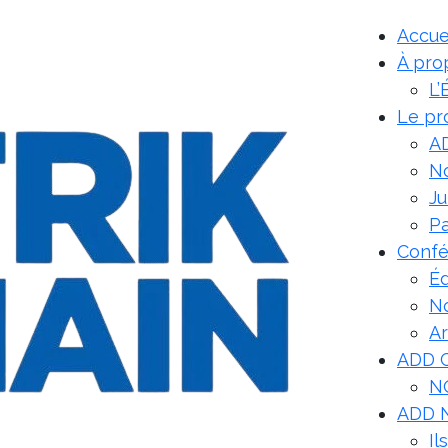
Accue
À pro
L’
Le p
A
No
Ju
Pa
Conf
Éd
N
Ar
ADD 
N
ADD 
Il