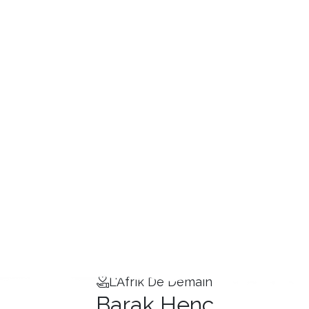
L'Afrik De Demain
Barak Henc