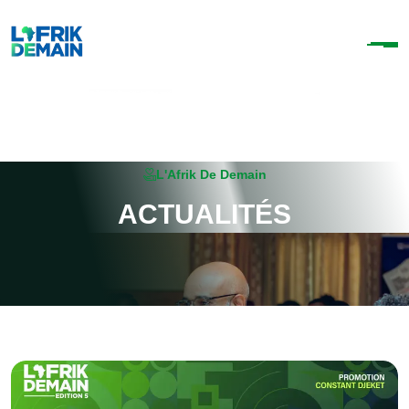
L'Afrik De Demain
A
C
T
U
A
L
I
T
É
S