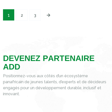
1
2
3
D
E
V
E
N
E
Z
P
A
R
T
E
N
A
I
R
E
A
D
D
Positionnez-vous aux côtés d’un écosystème
panafricain de jeunes talents, d’experts et de décideurs
engagés pour un développement durable, inclusif et
innovant.