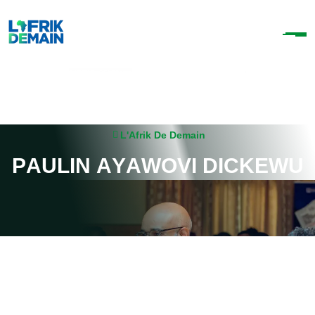
L'Afrik De Demain
P
A
U
L
I
N
A
Y
A
W
O
V
I
D
I
C
K
E
W
U