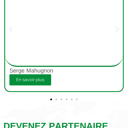
Jelissa OUYI DJEKET
En savoir plus
D
E
V
E
N
E
Z
P
A
R
T
E
N
A
I
R
E