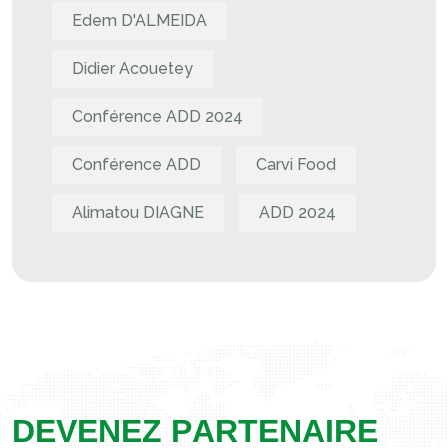
Edem D'ALMEIDA
Didier Acouetey
Conférence ADD 2024
Conférence ADD
Carvi Food
Alimatou DIAGNE
ADD 2024
D
E
V
E
N
E
Z
P
A
R
T
E
N
A
I
R
E