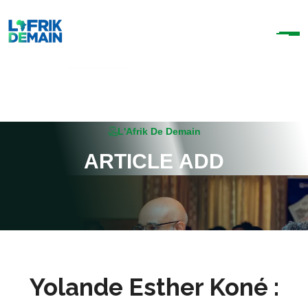
L'Afrik De Demain
A
R
T
I
C
L
E
A
D
D
Yolande Esther Koné :