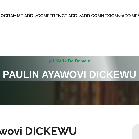
ROGRAMME ADD
CONFÉRENCE ADD
ADD CONNEXION
ADD N
L'Afrik De Demain
PAULIN AYAWOVI DICKEWU
awovi DICKEWU