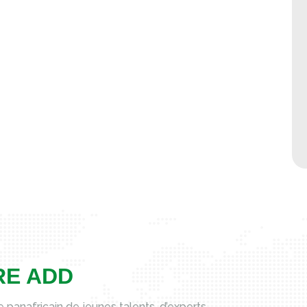
RE ADD
panafricain de jeunes talents, d’experts