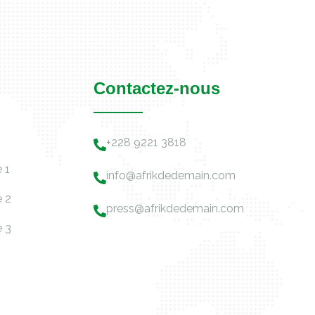
Contactez-nous
+228 9221 3818
 1
info@afrikdedemain.com
e 2
press@afrikdedemain.com
e 3