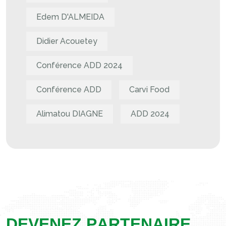
Edem D'ALMEIDA
Didier Acouetey
Conférence ADD 2024
Conférence ADD
Carvi Food
Alimatou DIAGNE
ADD 2024
D
E
V
E
N
E
Z
P
A
R
T
E
N
A
I
R
E