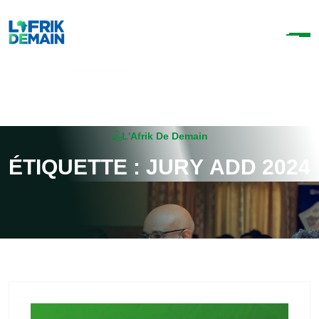
L'Afrik De Demain
É
T
I
Q
U
E
T
T
E
:
J
U
R
Y
A
D
D
2
0
2
4