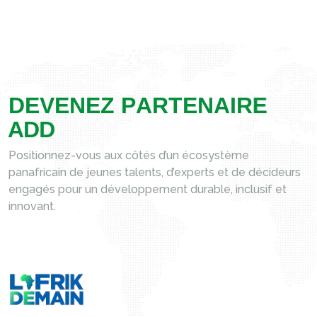
D
E
V
E
N
E
Z
P
A
R
T
E
N
A
I
R
E
A
D
D
Positionnez-vous aux côtés d’un écosystème
panafricain de jeunes talents, d’experts et de décideurs
engagés pour un développement durable, inclusif et
innovant.