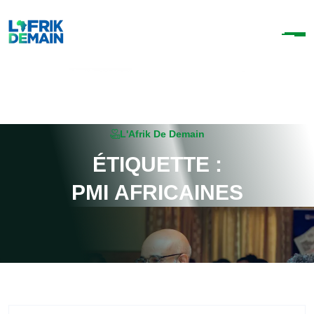
L'Afrik De Demain
É
T
I
Q
U
E
T
T
E
:
P
M
I
A
F
R
I
C
A
I
N
E
S