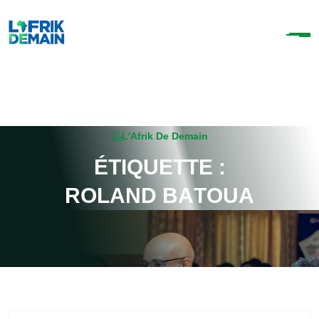
L'Afrik De Demain
É
T
I
Q
U
E
T
T
E
:
R
O
L
A
N
D
B
A
T
O
U
A