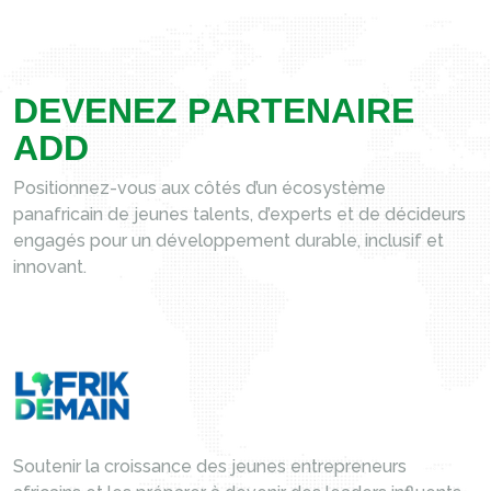
D
E
V
E
N
E
Z
P
A
R
T
E
N
A
I
R
E
A
D
D
Positionnez-vous aux côtés d’un écosystème
panafricain de jeunes talents, d’experts et de décideurs
engagés pour un développement durable, inclusif et
innovant.
Soutenir la croissance des jeunes entrepreneurs