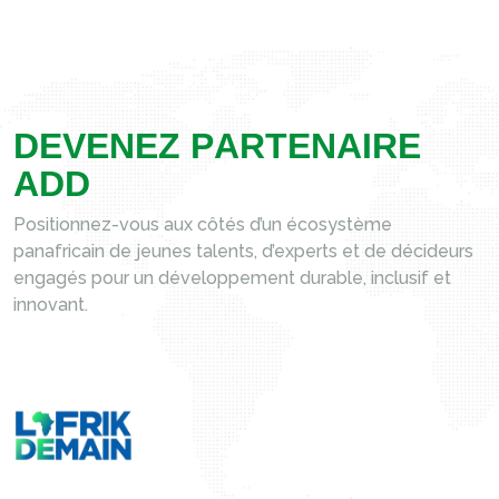
D
E
V
E
N
E
Z
P
A
R
T
E
N
A
I
R
E
A
D
D
Positionnez-vous aux côtés d’un écosystème
panafricain de jeunes talents, d’experts et de décideurs
engagés pour un développement durable, inclusif et
innovant.