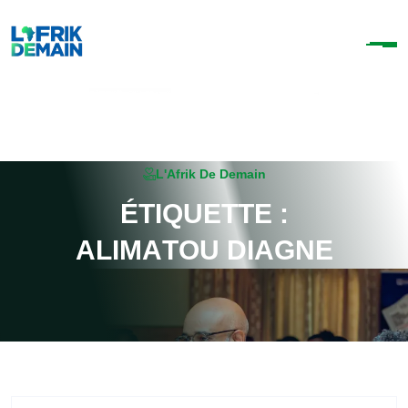
L'Afrik De Demain
É
T
I
Q
U
E
T
T
E
:
A
L
I
M
A
T
O
U
D
I
A
G
N
E