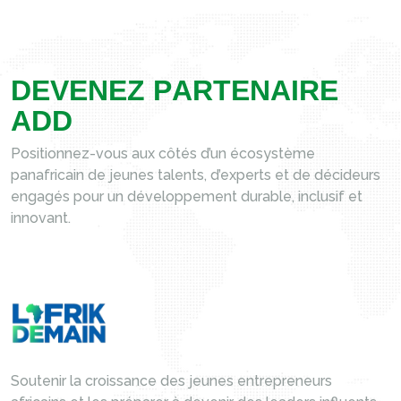
D
E
V
E
N
E
Z
P
A
R
T
E
N
A
I
R
E
A
D
D
Positionnez-vous aux côtés d’un écosystème
panafricain de jeunes talents, d’experts et de décideurs
engagés pour un développement durable, inclusif et
innovant.
Soutenir la croissance des jeunes entrepreneurs