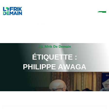
L'Afrik De Demain
É
T
I
Q
U
E
T
T
E
:
P
H
I
L
I
P
P
E
A
W
A
G
A