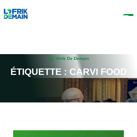
L'Afrik De Demain
É
T
I
Q
U
E
T
T
E
:
C
A
R
V
I
F
O
O
D