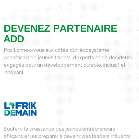
D
E
V
E
N
E
Z
P
A
R
T
E
N
A
I
R
E
A
D
D
Positionnez-vous aux côtés d’un écosystème
panafricain de jeunes talents, d’experts et de décideurs
engagés pour un développement durable, inclusif et
innovant.
Soutenir la croissance des jeunes entrepreneurs
africains et les préparer à devenir des leaders influents