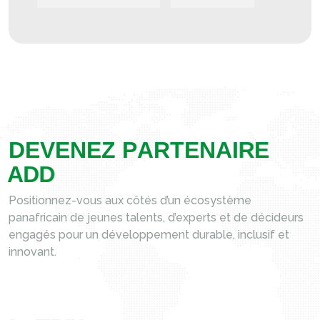
D
E
V
E
N
E
Z
P
A
R
T
E
N
A
I
R
E
A
D
D
Positionnez-vous aux côtés d’un écosystème
panafricain de jeunes talents, d’experts et de décideurs
engagés pour un développement durable, inclusif et
innovant.