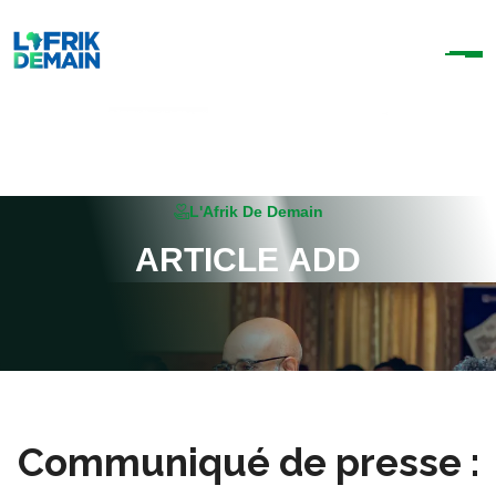
L'Afrik De Demain
A
R
T
I
C
L
E
A
D
D
Communiqué de presse :