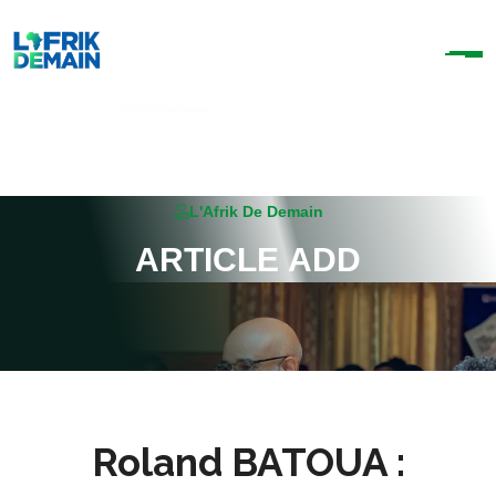
L'Afrik De Demain
A
R
T
I
C
L
E
A
D
D
Roland BATOUA :