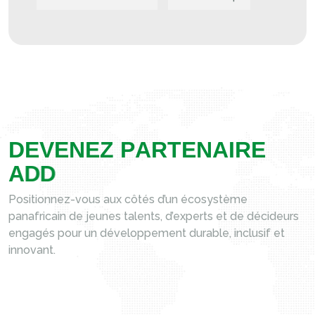
D
E
V
E
N
E
Z
P
A
R
T
E
N
A
I
R
E
A
D
D
Positionnez-vous aux côtés d’un écosystème
panafricain de jeunes talents, d’experts et de décideurs
engagés pour un développement durable, inclusif et
innovant.