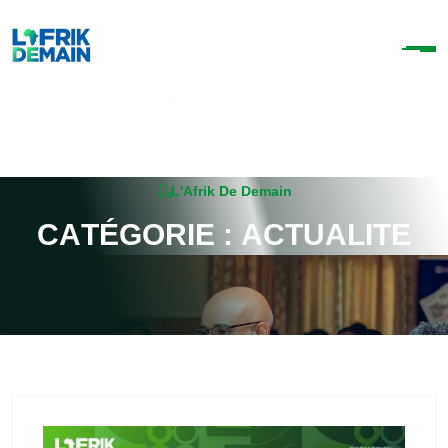
L'Afrik De Demain
C
A
T
É
G
O
R
I
E
:
A
C
T
U
A
L
I
T
E