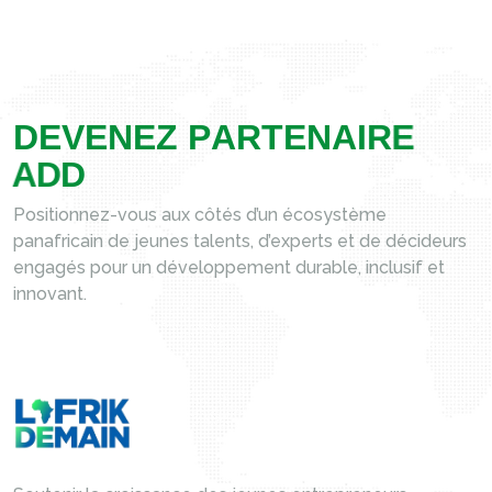
D
E
V
E
N
E
Z
P
A
R
T
E
N
A
I
R
E
A
D
D
Positionnez-vous aux côtés d’un écosystème
panafricain de jeunes talents, d’experts et de décideurs
engagés pour un développement durable, inclusif et
innovant.